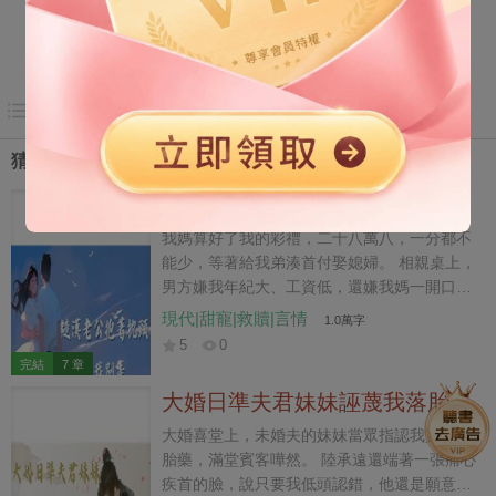
目錄
猜你喜歡
糙漢老公抱著枕頭求我別走
我媽算好了我的彩禮，二十八萬八，一分都不
能少，等著給我弟湊首付娶媳婦。 相親桌上，
男方嫌我年紀大、工資低，還嫌我媽一開口像
賣女兒。 我轉頭在暴雨裡撿了個剛被前女友甩
現代|甜寵|救贖|言情
1.0萬字
掉的裝卸工。 他沒房沒車，兜裡只有三萬多存
5
0
款，卻把結婚證攥得發皺，紅著眼問我：「梨
完結
7 章
初，你真不嫌我窮？」 我看著他溼透的黑髮、
大婚日準夫君妹妹誣蔑我落胎，
寬得嚇人的肩背，心一橫：「不嫌。你長成這
我撤回嫁妝讓陸家跪滿京城
樣，窮點也行。」 後來我媽堵在門口要彩禮，
大婚喜堂上，未婚夫的妹妹當眾指認我買過落
祝野人前拎著扳手站到我身前，等到晚上了卻
胎藥，滿堂賓客嘩然。 陸承遠還端著一張痛心
又抱著枕頭蹲在床邊，委屈得像條大狗。 「老
疾首的臉，說只要我低頭認錯，他還是願意納