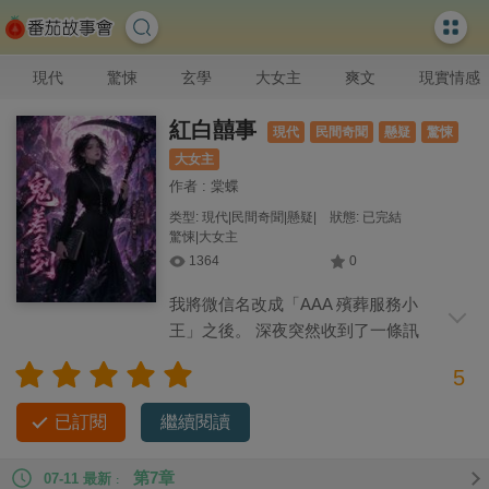
現代
驚悚
玄學
大女主
爽文
現實情感
紅白囍事
現代
民間奇聞
懸疑
驚悚
大女主
作者 : 棠蝶
类型: 現代|民間奇聞|懸疑|
狀態: 已完結
驚悚|大女主
1364
0
我將微信名改成「AAA 殯葬服務小
王」之後。 深夜突然收到了一條訊
息。 「今晚午夜十二點，十字路口，幫我
5
送一口棺材。記得穿上紅色長裙，我最喜歡看你穿紅裙了。」
訊息是我前男友發來的。 我以為對方是在開玩笑，其實想跟我
已訂閱
繼續閱讀
復合。 「要棺材幹嗎？要我給你送葬？」 沒有想到閨蜜得知
後。 卻愁眉緊鎖。 「紅裙送葬，紅白撞煞！這是大兇，有人想
第7章
07-11 最新
要你陪葬。」