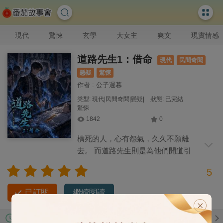
現代
驚悚
玄學
大女主
爽文
現實情感
道路先生1：借命
現代
民間奇聞
懸疑
驚悚
作者 : 公子遲暮
类型: 現代|民間奇聞|懸疑|
狀態: 已完結
驚悚
1842
0
橫死的人，心有怨氣，久久不願離
去。 而道路先生則是為他們開道引
路的人。 但這次的亡魂死的蹊蹺。 他陽壽
5
未盡，是被人借命而亡。
已訂閱
繼續閱讀
第6章
07-11 最新