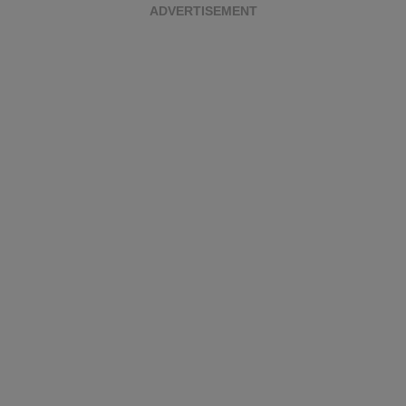
ADVERTISEMENT