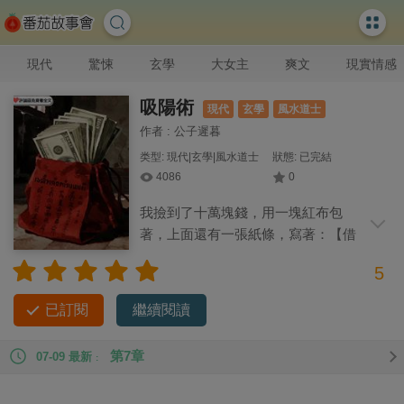
現代
驚悚
玄學
大女主
爽文
現實情感
吸陽術
現代
玄學
風水道士
作者 : 公子遲暮
类型: 現代|玄學|風水道士
狀態: 已完結
4086
0
我撿到了十萬塊錢，用一塊紅布包
著，上面還有一張紙條，寫著：【借
你十年壽命。】 我瞬間嚇得冷汗直冒，找
5
上在道觀的師父。 只見他冷笑一聲，將錢丟進功德箱。 「區區
暹羅之地的邪術，也敢來華夏造次。 「來，讓元始天尊和他
已訂閱
繼續閱讀
槓。」
第7章
07-09 最新