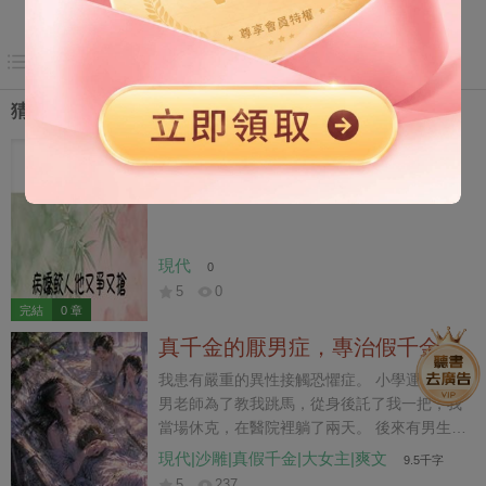
目錄
猜你喜歡
病嬌鮫人他又爭又搶
現代
0
5
0
完結
0 章
真千金的厭男症，專治假千金
我患有嚴重的異性接觸恐懼症。 小學運動會，
男老師為了教我跳馬，從身後託了我一把，我
當場休克，在醫院裡躺了兩天。 後來有男生當
眾告白，我緊張得起了滿身紅斑。他媽跑來罵
現代|沙雕|真假千金|大女主|爽文
9.5千字
我裝模作樣，覺得我是在吊著她兒子。 我同桌
5
237