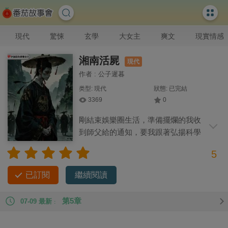
現代
驚悚
玄學
大女主
爽文
現實情感
湘南活屍
現代
作者 : 公子遲暮
类型: 現代
狀態: 已完結
3369
0
剛結束娛樂圈生活，準備擺爛的我收
到師父給的通知，要我跟著弘揚科學
節目組去探索神秘的湘南古鎮。 據說那裡
5
有著神秘的趕屍職業和不死之身。 就當主持人正激動澎湃地說
著要相信科學，世界上根本沒有殭屍時。 鎮長的兒子突然散發
已訂閱
繼續閱讀
出一股濃烈的屍臭。
第5章
07-09 最新