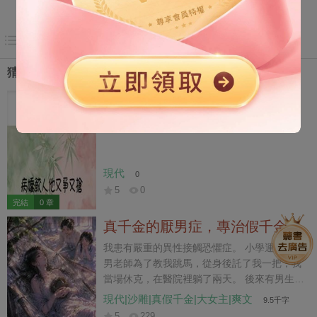
目錄
猜你喜歡
病嬌鮫人他又爭又搶
現代
0
5
0
完結
0 章
真千金的厭男症，專治假千金
我患有嚴重的異性接觸恐懼症。 小學運動會，
男老師為了教我跳馬，從身後託了我一把，我
當場休克，在醫院裡躺了兩天。 後來有男生當
眾告白，我緊張得起了滿身紅斑。他媽跑來罵
現代|沙雕|真假千金|大女主|爽文
9.5千字
我裝模作樣，覺得我是在吊著她兒子。 我同桌
5
229