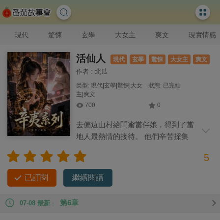
現代
驚悚
玄學
大女主
爽文
現實情感
活仙人
現代
玄學
驚悚
大女主
爽文
作者 : 北瓜
类型: 現代|玄學|驚悚|大女
狀態: 已完結
主|爽文
700
0
去偏遠山村給閨蜜當伴娘，得到了當
地人最熱情的接待。 他們辛苦採集
清晨的露水給我飲用。 用珍藏了十幾年的
5
秘製酒來招待我。 還讓我塗抹當地最有名的養顏膏。 我覺得有
點受寵若驚，偶然在看直播時說起這事。 網友紛紛羨慕我有一
已訂閱
繼續閱讀
個好閨蜜。 可那年輕的主播卻變了臉色。 「還不快跑！他們是
要把你做成活仙人！」
第6章
07-08 最新