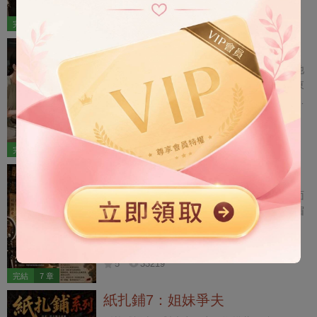
的內丹。 我橫劍指在他咽喉，問他我姐姐究竟
5
55190
怎麼死的。 結果幾把⿊洞洞的管子指在我腦⻔
完結
9 章
上。 男人笑容諷刺⼜自得。 「時代變了。」
地師少女25：消失的未婚夫
我也笑了，一劍抹了他脖子。 時代變了，然後
呢？
訂婚前夜，未婚夫接到他初戀打來的電話。 他
不辭而別，消失了一整晚。 我平靜地收拾好東
西，和他提分手。 電話接通，對面卻是一個陌
生人。 「你找誰？」 我聯繫未婚夫的父母，
現代
2.0萬字
可他們說，自己是丁克，沒有孩子，也不認識
5
28671
我。 周圍所有人都不記得有我未婚夫這個人存
完結
13 章
在過。 我摸著自己微微隆起的肚子，陷入巨大
直播鑒寶1：鑒出皮屍
的驚恐。 「那孩子的爸爸，是誰？」
我直播鑒寶，連線上了娛樂圈頂流小生。 畫面
裡出現一隻蒼老的手，頂流讓我猜年份。 我眉
頭一皺。 「千年皮屍！」 頂流笑死：「你在
說什麼，這是我奶奶啊！」 我神情嚴肅。
現代|玄學|爽文|現實情感
1.1萬字
「皮屍換皮七日，七日之後連🔪七人，這是最
5
33219
後一晚了，你快跑吧！」
完結
7 章
紙扎鋪7：姐妹爭夫