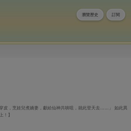
瀏覽歷史
訂閱
穿皮，烹娃兒煮嬌妻，獻給仙神共啖咀，就此登天去……」 如此異
上！】