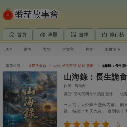
首頁
專題
書庫
排行榜
現代
驚悚
玄學
大女主
爽文
現實情感
當前位置：
番茄故事會
現代
民間奇聞
懸疑
驚悚
山海錄：長生詭
山海錄：長生詭
作者 : 魏烏合
类型: 現代|民間奇聞|懸疑|驚悚
狀態
三天前，天外隕石墜落內蒙。 附
狀，持續了九天九夜。 直到第十
5