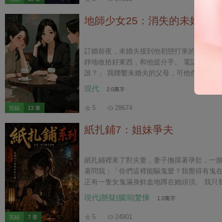
地師少女25：消失的未婚夫
訂婚前夜，未婚夫接到他初戀打來的電話。 
靜地收拾好東西，和他提分手。 電話接通，
誰？」 我聯繫未婚夫的父母，可他們說，自
我。 周圍所有人都不記得有我未婚夫這個人
現代
2.0萬字
子，陷入巨大的驚恐。 「那孩子的爸爸，是
5
28674
完結
13 章
紙扎鋪7：姐妹爭夫
紙扎鋪裡來了對夫妻，妻子撫摸著孕肚，一臉
著問我：「你們這裡能驅鬼麼？我覺得有鬼在
正有一隻女鬼滿身鮮血地蹲在她頭頂。 我只
是好心提醒：「我這鋪子開在陰陽交界，能
現代|懸疑|腦洞|驚悚
1.0萬字
頭。」 男人呸了一口，罵罵咧咧地推開妻子
的，先說你大難臨頭，然後騙你錢。」 男人
5
24901
完結
7 章