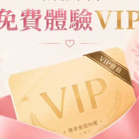
第3章
3
免费
免费
九尾
把血裙鬼蘿莉當親女兒愛護，把大
姐姐命
次見面，我一把薅住大 Boss 的腹
祿雙全。
Boss 氣笑了，把手裡的斷頭安
人。 他
呢？」 #輕鬆 #穿越 #恐遊
麼死的。
現代
.4萬字
1
代變了。
5
完結
9 章