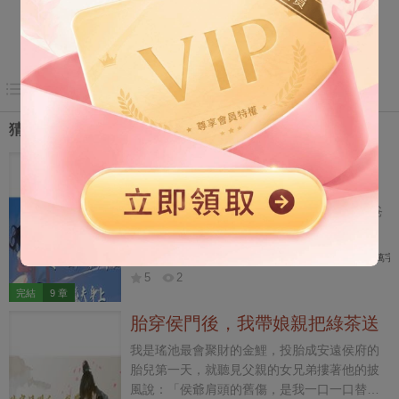
目錄
猜你喜歡
這一世，婚紗穿在未婚夫身上
婚禮上，未婚夫的弟弟把一串點燃的鞭炮塞進
了我的婚紗。 上一世，我被燒得面目全非，爸
媽奔波途中出了意外，賀家轉頭罵我晦氣，拿
走我家的賠償和房子，任由我死在發臭的傷口
現代|重生|復仇|大女主|爽文|現實情感
1.3萬字
裡。 重生回婚禮前夜，我摸著那件白紗，給未
5
2
婚夫賀臨川倒了一杯醒酒茶。 「臨川，明天我
完結
9 章
們玩個新鮮的怎麼樣。？你穿婚紗，我穿西裝
胎穿侯門後，我帶娘親把綠茶送
吧。」
去看賬本
我是瑤池最會聚財的金鯉，投胎成安遠侯府的
胎兒第一天，就聽見父親的女兄弟摟著他的披
風說：「侯爺肩頭的舊傷，是我一口一口替他