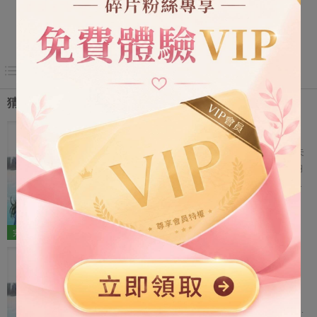
目錄
猜你喜歡
聽懂獸語後，真千金🔪瘋了二
假千金被我砸得聲名狼籍後。 她的青梅竹馬未
婚夫找上了我。 他說: 「我可以娶你,但也要納
了她。 妻妾同娶,你撐門面,她全情分,兩廂心安,
不許爭鬧。」 我看著他的理直氣壯,莫名笑了
古代|大女主|爽文
1.6萬字
一聲。 繼而啪的一鞭子抽在他臉上: 「妻妾同
5
150
娶?你長得醜倒是想得美。你作惡多,福祿薄,當
完結
11 章
心被惡鬼🈹皮,活不到定親那日。」 他惱羞成
炮灰王妃
怒,扔下與我勢不兩立的狠話拂袖而去。 當晚
便死在護城河裡,被剝下了整張臉皮。 手裡卻
家裡逼我嫁給痴傻的小王爺。 我沒有哭沒有
攥著我的錢袋子。
鬧,反而答應的十分爽快。 他心智如孩童,王府
的錢只能由我打理。 拿著傻子的錢出去找小白