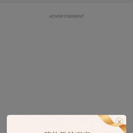
ADVERTISEMENT