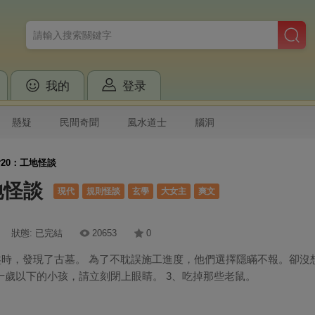
我的
登录
懸疑
民間奇聞
風水道士
腦洞
20：工地怪談
地怪談
現代
規則怪談
玄學
大女主
爽文
狀態: 已完結
20653
0
時，發現了古墓。 為了不耽誤施工進度，他們選擇隱瞞不報。卻沒
見十歲以下的小孩，請立刻閉上眼睛。 3、吃掉那些老鼠。