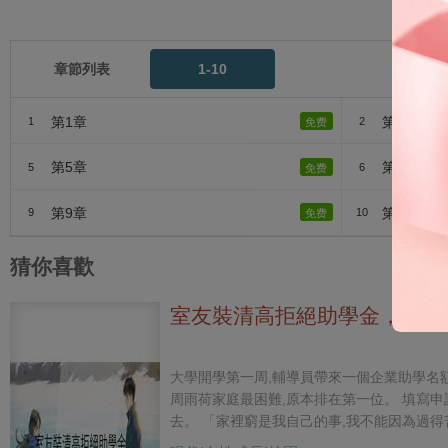
章節列表
1-10
第1章
第2章
1
2
免费
第5章
第6章
5
6
免费
第9章
第10章
9
10
免费
猜你喜歡
室友裝清高拒絕助學金，我接
大學開學第一周,輔導員帶來一個企業助學名額,
周雨荷家庭最困難,原本排在第一位。 填寫申請表時,她卻紅著眼把表推了回
去。 「家裡窮是我自己的事,我不能因為過得苦,就心安理得地伸手拿別人捐的
錢。」 「哪怕一天只吃一個饅頭,我也能自己去掙。這個名額還是留給那些願意