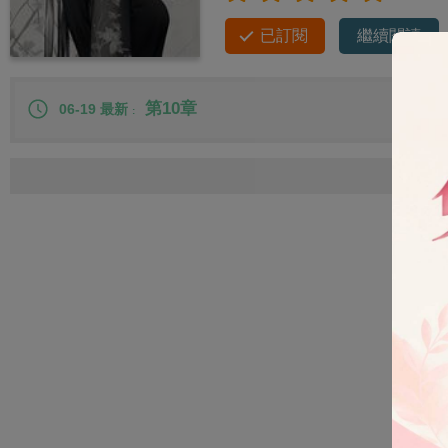
已訂閱
繼續閱讀
第10章
06-19 最新