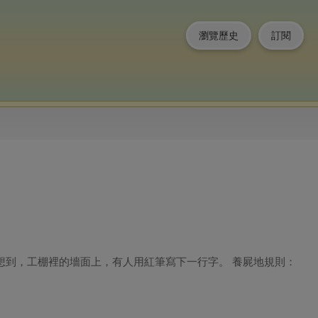
瀏覽歷史
訂閱
想到，工棚裡的墻面上，有人用紅筆寫下一行字。 養屍地規則：