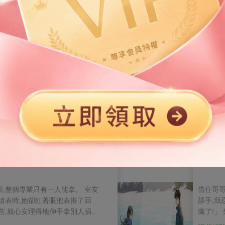
第3章
3
免费
第7章
7
免费
免费
下後她破防了
囚比.
整個專業只有一人能拿。 室友
借住哥哥家,發現他
舔手,我忍不住打視
瘋了!」 外地出差的哥哥尖叫。 「等等,我早搬家了,沒和你說嗎?」 「妹,你好像
闖進別