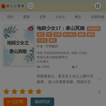
現代
驚悚
玄學
大女主
爽文
現實情感
地師少女17：泰山冥婚
民俗恐怖
現代
HE
玄學
風水道士
懸疑
驚悚
大女主
爽文
作者 : 芒果酸奶
类型: 民俗恐怖|現代|HE|玄
狀態: 已完結
學|風水道士|懸疑|驚悚|大
女主|爽文
13696
0
我夜爬泰山，看見有人在山上辦中式
婚禮。 路人吵著要喜糖，我卻出言
阻止。 群鬼抬轎，嗩吶開道。鬼王娶親，
5
生人勿近。 他們都罵我胡說八道，可他們不知道，我是唯一的
地師傳人。 #番茄短篇 #玄學 #爽文 #現代 #地師少女係列
已訂閱
繼續閱讀