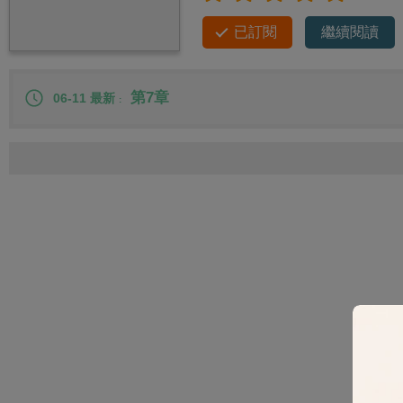
已訂閱
繼續閱讀
第7章
06-11 最新