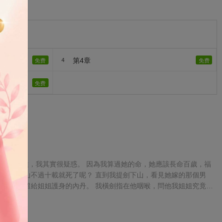
第4章
4
免费
免费
免费
莫靈
燈滅的時候，我其實很疑惑。 因為我算過她的命，她應該長命百歲，福
 怎麼下山不過十載就死了呢？ 直到我提劍下山，看見她嫁的那個男
⾝上有我留給姐姐護⾝的內丹。 我橫劍指在他咽喉，問他我姐姐究竟怎
 結果幾把⿊洞洞的管子指在我腦⻔上。 男人笑容諷刺⼜自得。 「時
.4萬字
」 我也笑了，一劍抹了他脖子。 時代變了，然後呢？
55193