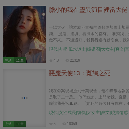
神情，嘴角揚起一抹笑。 「驅鬼做不了，能
膽小的我在靈異節目裡當大佬
一場大火，讓本就不富裕的道觀更加雪上加霜。 師父的親傳弟子都被趕
錢。 捉鬼、遷墳、看風水的都有。 唯獨我，天生膽小，雖是道士，但這些事都
做不來。 不過還好，我長得還有點姿色，我師父託了個曾經看過風水的娛樂圈
經紀人，將我拾掇拾掇就送去選秀了。 出道後就一直當著女明星們的墊腳石，
現代|玄學|風水道士|娛樂圈|大女主|爽文|
網上對我的評價都是綠茶、做作白蓮花。 無所謂啦，反正錢多。後來，為了給
女明星李思琪當陪襯被送進靈異綜藝節目組
4.8
21319
完結
12 章
對我的言語中透露著嘲諷，可當真的阿飄出現時
邊，我一邊哭哭啼啼一邊畫符將阿飄直接打
惡魔天使13：斑鳩之死
啊我好怕。」 救命，好丟臉，但我是真害
我在命案現場撿到十萬現金，毫不猶豫地報警
是取了二十萬。 他們造謠、上門堵我、直播
脆說我是🔪👤犯。 「她死的時候只有你在
當著我的面毆打死者的女兒。 可我是反社會
現代|女性成長|復仇|大女主|爽文|現實情感
瘋。
5
16059
完結
11 章