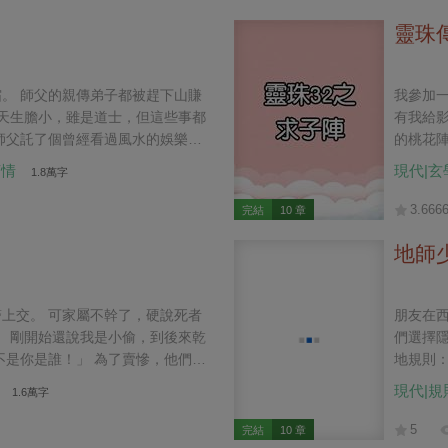
不能讓我見那鬼一面。」
靈珠
下山賺
我參加
有我給影
的桃花
產住院。
言情
現代|玄
1.8萬字
我後哭
裡，李思琪立著膽大心細的人設，
3.666
完結
10 章
，她居然跑得比我還快。 另一
得魂飛魄散，嘴裡還喊著：「啊啊
地師
怕啊。
上交。 可家屬不幹了，硬說死者
朋友在
。 剛開始還說我是小偷，到後來乾
們選擇
，不是你是誰！」 為了賣慘，他們還
地規則：
人格啊！ 不可能允許有人比我還
3、吃掉
現代|規
1.6萬字
5
完結
10 章