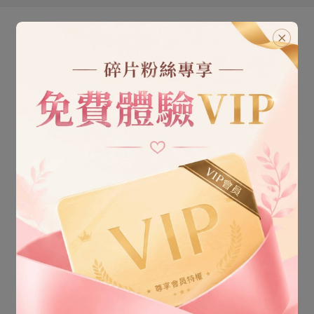
ADVERTISEMENT